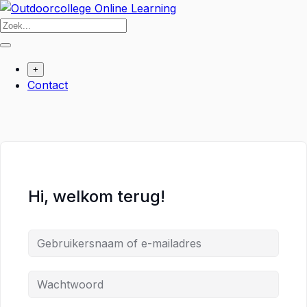
Ga
naar
de
inhoud
+
Contact
Hi, welkom terug!